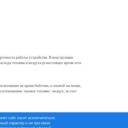
срочность работы устройства. В конструкции
схода топлива и воздуха (в настоящее время этот
спользование не крана-бабочки, а газовой заслонки,
оотношения: газовое топливо - воздух, за счет
рнет-сайт носит исключительно
ный характер и ни при каких
 является публичной офертой,