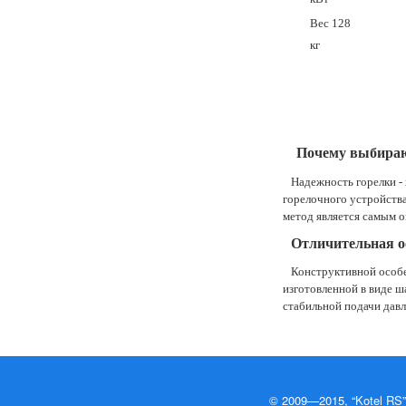
Вес 128
кг
Почему выбираю
Надежность горелки - х
горелочного устройств
метод является самым 
Отличительная о
Конструктивной особе
изготовленной в виде ш
стабильной подачи давл
© 2009—2015, “Kotel RS”