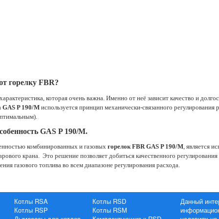
т горелку FBR?
арактеристика, которая очень важна. Именно от неё зависит качество и долго
а
GAS P 190/M
используется принцип механически-связанного регулирования ра
оптимальным).
собенность GAS P 190/M.
нностью комбинированных и газовых
горелок FBR GAS P 190/M
, является и
арового крана. Это решение позволяет добиться качественного регулирования с
ения газового топлива во всем диапазоне регулирования расхода.
Котлы RSA
Котлы RSD
Данный инте
Котлы RSP
Котлы RSM
информацион
Дымососы для котлов
Комплектующие к RSD
условиях не