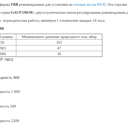
 фирмы
FBR
рекомендованы для установки на
газовые котлы RS-D
. Эти горелки
серии
GAS P 190/M
с двухступенчатым типом регулирования рекомендована д
п
: периодическая работа, минимум 1 отключение каждые 24 часа.
000
ой рампы
Минимальное давление природного газа, мбар
S50
101
FS65
47
FS80
36
щность 900
щность 1 900
ность 349
щность 2209