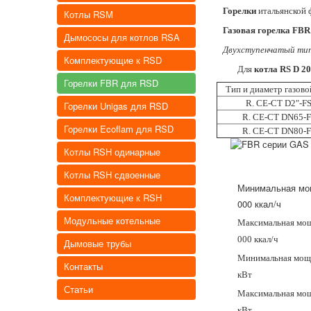
Горелки
итальянской
Котлы RSM
Газовая горелка FBR
Дымососы для котлов RSA
Двухступенчатый ти
Комплектующие к RSD
Для
котла RS D 2
Горелки FBR для RSD
Тип и диаметр газов
R. CE-CT D2"-F
Горелки Unigas для RSD
R. CE-CT DN65-
Горелки Ecoflam для RSD
R. CE-CT DN80-
Котлы RSH одинарные
Котлы RSH сдвоенные
Минимальная мо
Комплектующие к RSH
000 ккал/ч
Модульные котельные
Максимальная мо
000 ккал/ч
Дымовые трубы
Минимальная мощ
Контакты
кВт
Статьи
Максимальная мо
кВт