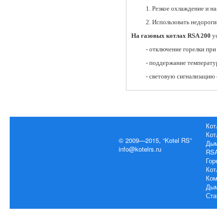
1. Резкое охлаждение и н
2. Использовать недороги
На газовых котлах
RS
A 200
ус
- отключение горелки пр
- поддержание температу
- световую сигнализацию 
Кот
Кот
© 2009—2015, “Kotel RS”
Дым
info@kotelrs.ru
RS
Гор
Кот
Ком
Дым
Ста