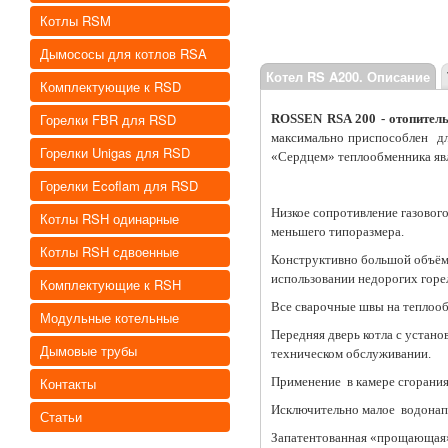
Котлы RSM
Дымососы для котлов RSA
Котел RS A200. Описание
Комплектующие к RSD
Горелки FBR для RSD
ROSSEN RSA 200 - отопител
максимально приспособлен дл
Горелки Unigas для RSD
«Сердцем» теплообменника явл
Горелки Ecoflam для RSD
Низкое сопротивление газовог
Котлы RSH одинарные
меньшего типоразмера.
Котлы RSH сдвоенные
Конструктивно большой объём
использовании недорогих горе
Комплектующие к RSH
Все сварочные швы на теплооб
Модульные котельные
Передняя дверь котла с устано
Дымовые трубы
техническом обслуживании.
Контакты
Применение в камере сгорания
Исключительно малое водонап
Статьи
Запатентованная «прощающая»